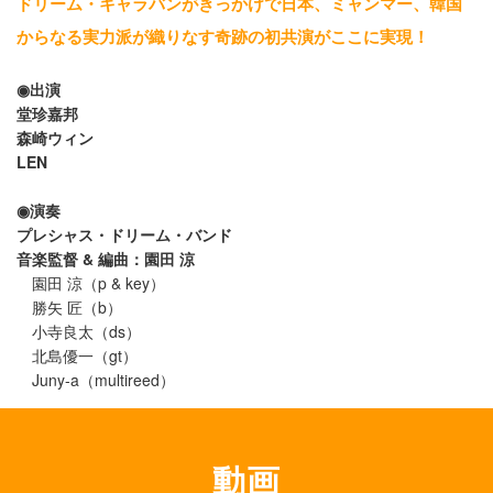
ドリーム・キャラバンがきっかけで日本、ミャンマー、韓国
からなる実力派が織りなす奇跡の初共演がここに実現！
◉出演
堂珍嘉邦
森崎ウィン
LEN
◉演奏
プレシャス・ドリーム・バンド
音楽監督 & 編曲：園田 涼
園田 涼（p & key）
勝矢 匠（b）
小寺良太（ds）
北島優一（gt）
Juny-a（multireed）
動画