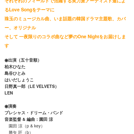
それぞれのフィールドで活躍する実力派アーティスト達によ
るLove Songをテーマに
珠玉のミュージカル曲、いま話題の韓国ドラマ主題歌、カバ
ー、オリジナル
そして 一夜限りのコラボ曲など夢のOne Nightをお届けしま
す
◉出演（五十音順）
柏木ひなた
島谷ひとみ
はいだしょうこ
日野真一郎（LE VELVETS）
LEN
◉演奏
プレシャス・ドリーム・バンド
音楽監督 & 編曲：園田 涼
園田 涼（p & key）
勝矢 匠（b）