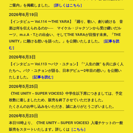
ご案内」を掲載しました。
［詳しくはこちら］
2026年6月19日
【インタビュー Vol.114 〜THE YARA】「踊り、歌い、創り続ける 音
楽は何を伝えられるのか── マイケル・ジャクソンから受け継いだル
ーツ、m.c.A・Tとの出会い、そしてTHE YARAが目指す未来。「THE
UNITY」に懸ける想いを語った。」を公開いたしました。
［記事を読
む］
2026年6月3日
【インタビュー Vol.113 〜パク・ユチョン】「“人生の旅” を共に歩く人
たちへ。パク・ユチョンが語る、日本デビュー2年目の想い」を公開い
たしました。
［記事を読む］
2026年5月25日
《THE UNITY – SUPER VOICES》中学生以下席につきましては、予定
枚数に達しましたため、販売を終了させていただきました。
たくさんのお申し込みをいただき、誠にありがとうございました。
2026年5月23日
本日10時より、《THE UNITY – SUPER VOICES》入場チケットの一般
販売をスタートいたします。詳しくは
［こちら］