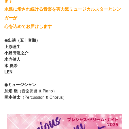
ます
永遠に愛され続ける音楽を実力派ミュージカルスターとシン
ガーが
心を込めてお届けします
◉出演（五十音順）
上原理生
小野田龍之介
木内健人
水 夏希
LEN
◉ミュージシャン
加畑 嶺
（音楽監督 & Piano）
岡本健太
（Percussion & Chorus）