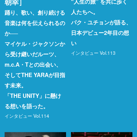
朝幸］
“人生の旅” を共に歩く
人たちへ。
踊り、歌い、創り続ける
パク・ユチョンが語る、
音楽は何を伝えられるの
日本デビュー2年目の想
か──
い
マイケル・ジャクソンか
インタビュー Vol.113
ら受け継いだルーツ、
m.c.A・Tとの出会い、
そしてTHE YARAが目指
す未来。
「THE UNITY」に懸け
る想いを語った。
インタビュー Vol.114