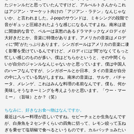
たジャンルだと思っていたんですけど、アルべルトさんからこれ
はアジアン・マーケット向けの「アジアン・ラテン」なんじゃな
いか、と言われました。J-popのサウンドは、ミキシングの段階で
音がギュッと圧縮されたような感じになるんですよね。南米は逆
に開放的な音で、ペルーは哀愁のあるドラマチックなメロディが
大好きだとか、音楽に特徴があります。アメリカの音楽はメロデ
ィに“間”がたっぷりあります。シンガポールはアメリカの音楽に凄
く影響を受けているんですけど、メロディには“間”がなくてもっと
忙しい感じのものが多い。僕はどちらかというと、その中間くら
いが自分のジャンルなんじゃないかと思っています。僕は中国人
のハーフなんですが、シンガポールとか日本、タイの音楽が自分
の中に入っている気がしますね。南米の音楽は、サルサ、バチャ
ータ、メレンゲ、これはみんな料理の名前なんです。僕も、何か
美味しそうなネーミングを考えようかと思います。「ウー・マー
ミー」（旨味）とか？（笑）
ちなみに、好きなお食べ物はなんですか。
最近はペルー料理が恋しいですね。セビーチェとか生魚なんです
が、白身魚を２センチくらいの四角に切って、レモン絞って玉ね
ぎを乗せて塩胡椒で食べるというものです。カルパッチョみたい