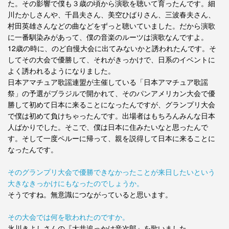
た。その影響で僕も３歳の頃から演歌を聴いて育ったんです。細
川たかしさんや、千昌夫さん、美空ひばりさん、三波春夫さん、
村田英雄さんなどの曲などをずっと聴いていました。だから演歌
に一番馴染みがあって、僕の音楽のルーツは演歌なんですよ。
12歳の時に、のど自慢大会に出てみないかと誘われたんです。そ
してその大会で優勝して、それがきっかけで、日系のイベントに
よく誘われるようになりました。
日本アマチュア歌謡連盟が主催している「日本アマチュア歌謡
祭」の予選がブラジルで開かれて、そのパンアメリカン大会で優
勝して初めて日本に来ることになったんですが、グランプリ大会
で僕は初めて負けちゃったんです。出場者はもちろんみんな日本
人ばかりでした。そこで、僕は日本に住みたいなと思ったんで
す。そして一度ペルーに帰って、親を説得して日本に来ることに
なったんです。
そのグランプリ大会で優勝できなかったことが来日したいという
大きなきっかけにもなったのでしょうか。
そうですね。無意識につながっていると思います。
その大会では何を歌われたのですか。
氷川きよしさんの『大井追っかけ音次郎』を歌いました。