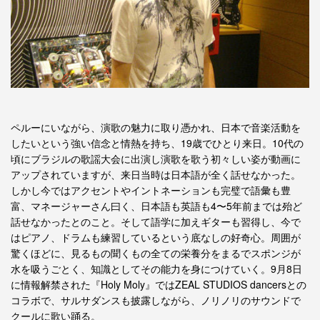
ペルーにいながら、演歌の魅力に取り憑かれ、日本で音楽活動を
したいという強い信念と情熱を持ち、19歳でひとり来日。10代の
頃にブラジルの歌謡大会に出演し演歌を歌う初々しい姿が動画に
アップされていますが、来日当時は日本語が全く話せなかった。
しかし今ではアクセントやイントネーションも完璧で語彙も豊
富、マネージャーさん曰く、日本語も英語も4〜5年前までは殆ど
話せなかったとのこと。そして語学に加えギターも習得し、今で
はピアノ、ドラムも練習しているという底なしの好奇心。周囲が
驚くほどに、見るもの聞くもの全ての栄養分をまるでスポンジが
水を吸うごとく、知識としてその能力を身につけていく。9月8日
に情報解禁された『Holy Moly』ではZEAL STUDIOS dancersとの
コラボで、サルサダンスも披露しながら、ノリノリのサウンドで
クールに歌い踊る。