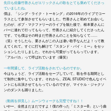
先日も佐藤竹善さんがエリックさんの歌をとても褒めてくださっ
ていましたね。
僕は、「シング・ライク・トーキング」の2016年のライブでコー
ラスとして参加させてもらいました。竹善さんと初めてお会いし
たのが、ボブ・マクファリーのライブを観た後で、根本要さんに
バーに連れて行ってもらって、竹善さんに紹介してくださったん
です。でも僕はその時まだ竹善さんのことを知らなくて……
（笑）そうしたら、要さんがこの人は凄い歌手なんだよ！って教
えてくれて。すぐに打ち解けて『スタンド・バイ・ミー』をセッ
ションしたりしました。それから可愛がってもらっています。
「アルパカ」って呼ばれています（爆笑）
一年間通して、ライブ活動をされているのですか。
今はちょうど、ライブ活動をセーブしていて、歌を作る期間とし
て制作に集中しています。それから、ZEAL STUDIOで色んなイベ
ントにも出演させてもらっているのですが、マイケル・ジャクソ
ンのダンスも踊りました。
（動画を拝見し）ムーンウォークも完璧ですね！！
いやー、全然まだまだですよ！僕の作った「ミスターB」という曲