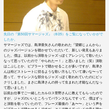
先日の『第50回サマージャズ』（8/25）をご覧になっていかがで
したか。
サマージャズでは、島津亜矢さんの歌われた『望郷じょんから』
のジャズバージョンを聴かせていただいて、新しい発見もありま
した。僕は、以前から演歌をジャズっぽくアレンジして歌いたい
なって思っていたので「やられたー！」と思いました（笑）演歌
はこぶしとか、ビブラートで聴かせることが多いですが、島津さ
んは殆どストレートに切るような歌い方もしていて凄いな〜って
思って、サイレンスな部分もジャズっぽく歌われていたのにビッ
クリしました。まさに島津さんの持って生まれた才能なんだなっ
て思いました！
以前お仕事でご一緒したカルロス菅野さんに教えてもらったので
すが、ジャズのいいところってバランスなんですって。僕はずっ
と演歌を歌っていたので、フレーズ最後の「あ〜〜」という声を
ビブラートで聴かせるんですが、そこで敢えてバンドの音を聴か