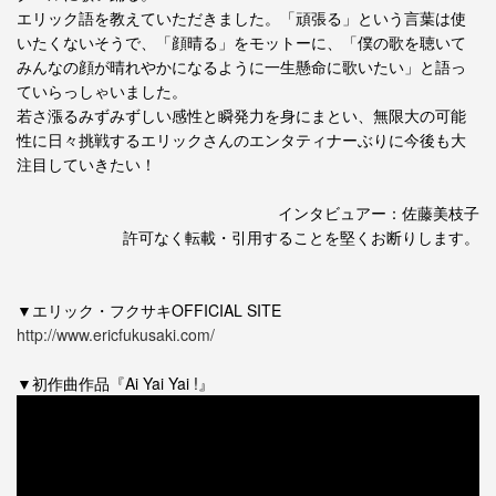
エリック語を教えていただきました。「頑張る」という言葉は使
いたくないそうで、「顔晴る」をモットーに、「僕の歌を聴いて
みんなの顔が晴れやかになるように一生懸命に歌いたい」と語っ
ていらっしゃいました。
若さ漲るみずみずしい感性と瞬発力を身にまとい、無限大の可能
性に日々挑戦するエリックさんのエンタティナーぶりに今後も大
注目していきたい！
インタビュアー：佐藤美枝子
許可なく転載・引用することを堅くお断りします。
▼エリック・フクサキOFFICIAL SITE
http://www.ericfukusaki.com/
▼初作曲作品『Ai Yai Yai !』