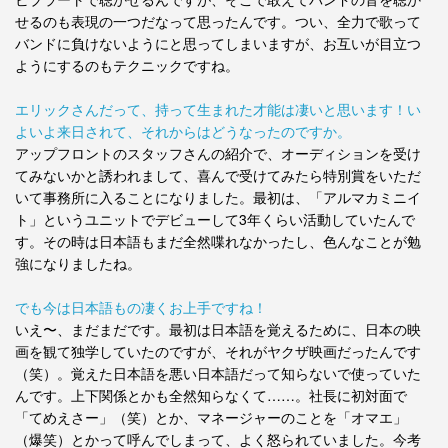
せるのも表現の一つだなって思ったんです。つい、全力で歌って
バンドに負けないようにと思ってしまいますが、お互いが目立つ
ようにするのもテクニックですね。
エリックさんだって、持って生まれた才能は凄いと思います！い
よいよ来日されて、それからはどうなったのですか。
アップフロントのスタッフさんの紹介で、オーディションを受け
てみないかと誘われまして、喜んで受けてみたら特別賞をいただ
いて事務所に入ることになりました。最初は、「アルマカミニイ
ト」というユニットでデビューして3年くらい活動していたんで
す。その時は日本語もまだ全然喋れなかったし、色んなことが勉
強になりましたね。
でも今は日本語もの凄くお上手ですね！
いえ〜、まだまだです。最初は日本語を覚えるために、日本の映
画を観て独学していたのですが、それがヤクザ映画だったんです
（笑）。覚えた日本語を悪い日本語だって知らないで使っていた
んです。上下関係とかも全然知らなくて……。社長に初対面で
「てめえさー」（笑）とか、マネージャーのことを「オマエ」
（爆笑）とかって呼んでしまって、よく怒られていました。今考