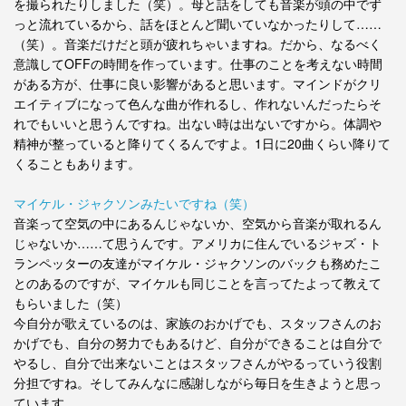
を撮られたりしました（笑）。母と話をしても音楽が頭の中でず
っと流れているから、話をほとんど聞いていなかったりして……
（笑）。音楽だけだと頭が疲れちゃいますね。だから、なるべく
意識してOFFの時間を作っています。仕事のことを考えない時間
がある方が、仕事に良い影響があると思います。マインドがクリ
エイティブになって色んな曲が作れるし、作れないんだったらそ
れでもいいと思うんですね。出ない時は出ないですから。体調や
精神が整っていると降りてくるんですよ。1日に20曲くらい降りて
くることもあります。
マイケル・ジャクソンみたいですね（笑）
音楽って空気の中にあるんじゃないか、空気から音楽が取れるん
じゃないか……て思うんです。アメリカに住んでいるジャズ・ト
ランペッターの友達がマイケル・ジャクソンのバックも務めたこ
とのあるのですが、マイケルも同じことを言ってたよって教えて
もらいました（笑）
今自分が歌えているのは、家族のおかげでも、スタッフさんのお
かげでも、自分の努力でもあるけど、自分ができることは自分で
やるし、自分で出来ないことはスタッフさんがやるっていう役割
分担ですね。そしてみんなに感謝しながら毎日を生きようと思っ
ています。