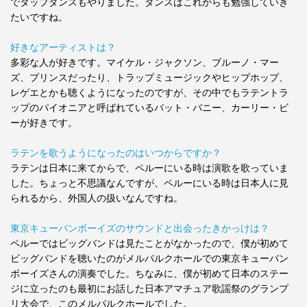
でタップダンスもやりました。ダンスはこれからも勉強していき
たいですね。
好きなアーティストは？
多彩な人が好きです。マイケル・ジャクソン、ブルーノ・マー
ズ、プリンスだったり、トラップミュージックやヒップホップ、
レゲエとかも聴くようになったのですが、その中でもラテントラ
ップのパイオニアと呼ばれているバット・バニー、カーリー・ビ
ーが好きです。
ラテンを歌うようになったのはいつからですか？
ラテンは日本に来てからで、ペルーにいる時は演歌を歌っていま
した。ちょっと不思議なんですが、ペルーにいる時は日本人に見
られるから、外国人の扱いなんですね。
東京キューバンボーイズのサウンドと出会ったきかっけは？
ペルーではビッグバンドは見たことがなかったので、僕が初めて
ビッグバンドを聴いたのがメルパルクホールでの東京キューバン
ボーイズさんの演奏でした。ちなみに、僕が初めて日本のステー
ジに立ったのも最初にお話した日本アマチュア歌謡祭のグランプ
リ大会で、このメルパルクホールでした。