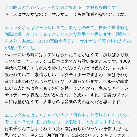
この曲はとてもハッピーな気分になれる、大好きな曲です！
ベースはサルサなので、サルサにしても違和感がないですよね。
エリックさんはジャンルレスで、歌うもの全て、自分の世界観を
強烈に訴えかけてくるミステリアスな歌手だと思います。演歌か
ら入り、J-pop、自分の楽曲やラテン、サルサまで何でも歌えるの
が凄いですよね。
ペルーにいる時にはラテンは歌ったことがなくて、演歌ばかり歌
っていました。ラテンは日本に来てから歌い始めたんです。1960
年代の江利チエミさんや雪村いづみさんなどは色んなジャンルを
歌われていて、素晴らしいエンタティナーですよね。実はそれが
昔の日本の心なんじゃないかな、と思っています。ペルーや南米
にいる人たちは今でもその心を持っているから、色んなアイデン
ティティーを表現したがるのかな、と思いますね。音楽のジャン
ルには壁がなくて、大事なのは音楽の内面なんだと思います。
エリックさんはジャンルでいうと「何歌手」と表現したらよいの
でしょう？例えば、演歌なら「演歌歌手」とかありますよね。
何歌手なんでしょうね？（笑）僕は新しいジャンルを作りたいと
思っていて、例えば『Ai Yai Yai !』はJ-popとラテンをミックスし