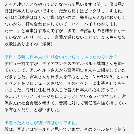
えると凄いことをやっていたな〜って思います（笑）。僕は見た
目は日本人じゃないですか、だから相手はビックリしますよね。
それに日本語はほとんど喋れないのに、発音はそんなにおかしく
ないから、打ち合わせをしていて「ハイ！ハイ！わかりまし
た〜！」と返事はするんですが、後で、全然話しの意味がわかっ
ていなかったりして……。言葉が通じないことで、まぁ色んな失
敗談はありますね（爆笑）
来日する時に日本人の知り合いはいらっしゃったのですか？
デビュー前ですが、ディアマンテスのアルべルト城間さんを知っ
ていまして、アルベルトさんから宮沢和史さんをご紹介していた
だきました。宮沢さんが日系人を中心とした「NIPPONIA」という
イベントをプロデュースされて、そのイベントに出演させてもら
いました。海外に住む日系人こそ昔の日本人の心を持ってい
る……というメッセージを伝えようとしているライブでした。宮
沢さんは社会貢献を考えて、音楽に対して責任感を強く持ってい
る方なんだな、と思いました。
出逢った人たちが凄い方ばかりですね。
僕は、音楽とはツールだと思っています。そのツールをどう使う