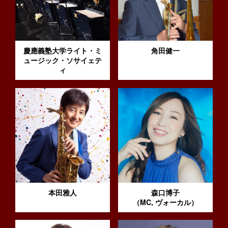
慶應義塾大学ライト・ミ
角田健一
ュージック・ソサイェテ
ィ
本田雅人
森口博子
（MC, ヴォーカル）