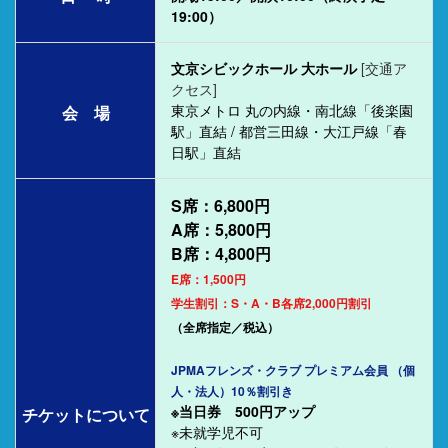
19:00）
文京シビックホール 大ホール
[交通ア
クセス]
東京メトロ 丸の内線・南北線「後楽園
会 場
駅」直結 / 都営三田線・大江戸線「春
日駅」直結
S席：6,800円
A席：5,800円
B席：4,800円
E席：1,500円
学生割引：S・A・B各席2,000円割引
（全席指定／税込）
JPMAフレンズ・クラブ プレミアム会員 （個
人・法人）10％割引き
※当日券 500円アップ
チケットについて
※未就学児不可