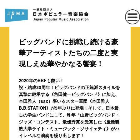
ビッグバンドに挑戦し続ける豪
華アーティストたちの二度と実
現しえぬ華やかなる饗宴！
2020年のBBFも熱い！
祝・結成30周年！ビッグバンドの正統派スタイルを
真摯に継承する《角田健一ビッグバンド》に加え、
本田雅人（sax）率いるスター軍団《本田雅人
B.B.STATION》が5年ぶりに登場！そして、日本最
古の学生バンドにして、昨年「山野ビッグバンド・
ジャズ・コンテスト」最優秀賞を受賞した《慶應義
塾大学ライト・ミュージック・ソサイェティ》がハ
イレベルな演奏を繰り出します！